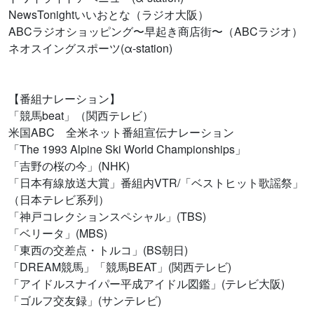
NewsTonightいいおとな（ラジオ大阪）
ABCラジオショッピング〜早起き商店街〜（ABCラジオ）
ネオスイングスポーツ(α-station)
【番組ナレーション】
「競馬beat」（関西テレビ）
米国ABC 全米ネット番組宣伝ナレーション
「The 1993 Alpine Ski World Championships」
「吉野の桜の今」(NHK)
「日本有線放送大賞」番組内VTR/「ベストヒット歌謡祭」
（日本テレビ系列）
「神戸コレクションスペシャル」(TBS)
「ベリータ」(MBS)
「東西の交差点・トルコ」(BS朝日)
「DREAM競馬」「競馬BEAT」(関西テレビ)
「アイドルスナイパー平成アイドル図鑑」(テレビ大阪)
「ゴルフ交友録」(サンテレビ)