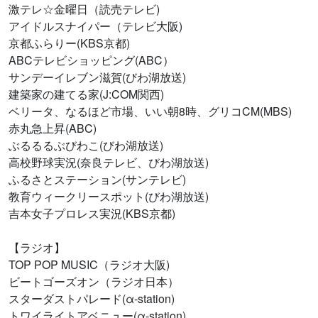
激テレ☆金曜日（読売テレビ)
アイドルスナイパー（テレビ大阪)
京都ふらりー(KBS京都)
ABCテレビショッピング(ABC）
サンデーイレブン滋賀(びわ湖放送)
建築家の建てる家(J:COM関西)
ベリータ、なるほど市場、いい朝8時、グリコCM(MBS)
赤丸急上昇(ABC)
ぶるるるぶびわこ(びわ湖放送)
高校野球実況(奈良テレビ、びわ湖放送)
ふるさとステーション(サンテレビ)
教育ウィークリースポット(びわ湖放送)
吉本女子プロレス実況(KBS京都)
【ラジオ】
TOP POP MUSIC（ラジオ大阪)
ビートゴーズオン（ラジオ日本）
スターダストパレード(α-station)
トワイライトアベニュー(α-station)