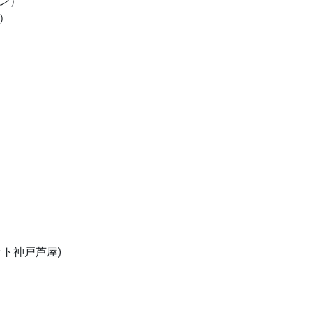
ン）
）
ト神戸芦屋)