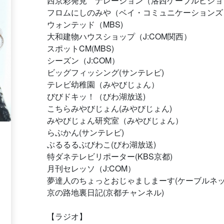
西京彩発見 ナレーション（洛西ケーブルビジョ
フロムにしのみや（ベイ・コミュニケーションズ
ウォンテッド（MBS)
大和建物ハウスショップ（J:COM関西）
スポットCM(MBS)
シーズン（J:COM）
ビッグフィッシング(サンテレビ)
テレビ幼稚園（みやびじょん）
びびドキッ！（びわ湖放送)
こちらみやびじょん(みやびじょん)
みやびじょん研究室（みやびじょん）
らぶかん(サンテレビ)
ぶるるるぶびわこ(びわ湖放送)
特ダネテレビリポーター(KBS京都)
月刊セレッソ（J:COM）
夢達人のちょっとおじゃましまーす(ケーブルネッ
京の路地裏日記(京都チャンネル)
【ラジオ】