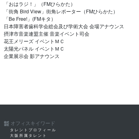
「おはラジ！」（FMひらかた）
「街角 Bird View」街角レポーター（FMひらかた）
「Be Free!」(FMキタ）
日本障害者歯科学会総会及び学術大会 会場アナウンス
摂津市音楽連盟主催 音楽イベント司会
花王メリーズ イベントＭＣ
太陽光パネル イベントＭＣ
企業展示会 影アナウンス
オフィスキイワード
株式
会社
タレントプロフィール
大阪所属タレント