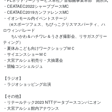
・PLネットワークサービス本社／首都圏事業本部 開所式
・CEATAEC2022シャープブースMC
・CEATAEC2019カンファレンスMC
・イオンモール内イベントステージ
（eスポーツフェス、ちびっこクリスマスパーティ、ハ
ロウィンパレード
ちいかわ＆ハチワレ＆うさぎ撮影会、リサガスグリー
ティング）
・夏休みこども向けワークショップＭＣ
・サイエンスショーＭＣ
・大宮アルシェ初売り・大抽選会
・競輪コンシェルジュ
【ラジオ】
・ラジオショッピング出演
【その他】
・リテールテック2023 NTTデータブースコンパニオン
・大宮アルシェ館内アナウンス