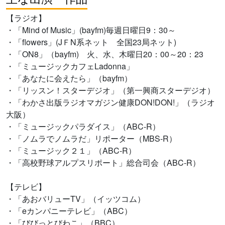
【ラジオ】
・「Mind of Music」(bayfm)毎週日曜日9：30～
・「flowers」(JＦN系ネット 全国23局ネット)
・「ON8」（bayfm) 火、水、木曜日20：00～20：23
・「ミュージックカフェLadonna」
・「あなたに会えたら」（bayfm）
・「リッスン！スターデジオ」（第一興商スターデジオ）
・「わかさ出版ラジオマガジン健康DON!DON!」（ラジオ
大阪）
・「ミュージックパラダイス」（ABC-R）
・「ノムラでノムラだ」リポーター（MBS-R）
・「ミュージック２１」（ABC-R）
・「高校野球アルプスリポート」総合司会（ABC-R）
【テレビ】
・「あおバリューTV」（イッツコム）
・「eカンパニーテレビ」（ABC）
・「びびっとびわこ」（BBC）