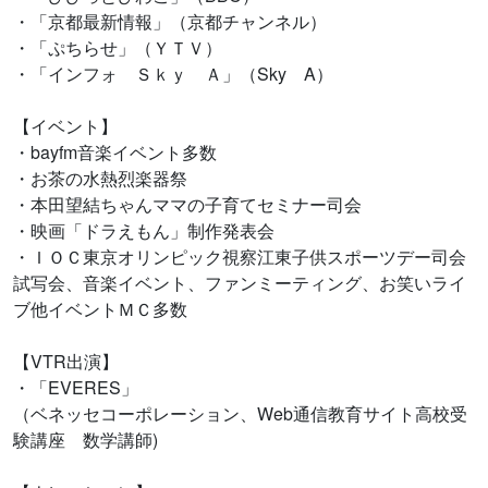
・「京都最新情報」（京都チャンネル）
・「ぷちらせ」（ＹＴＶ）
・「インフォ Ｓｋｙ Ａ」（Sky A）
【イベント】
・bayfm音楽イベント多数
・お茶の水熱烈楽器祭
・本田望結ちゃんママの子育てセミナー司会
・映画「ドラえもん」制作発表会
・ＩＯＣ東京オリンピック視察江東子供スポーツデー司会
試写会、音楽イベント、ファンミーティング、お笑いライ
ブ他イベントＭＣ多数
【VTR出演】
・「EVERES」
（ベネッセコーポレーション、Web通信教育サイト高校受
験講座 数学講師)